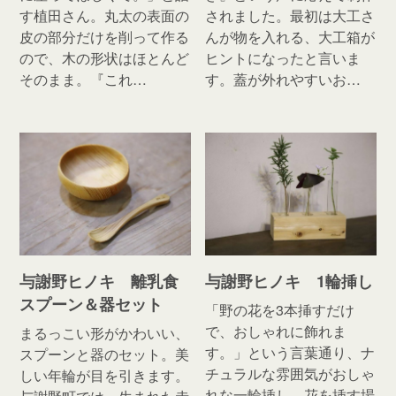
す植田さん。丸太の表面の
されました。最初は大工さ
皮の部分だけを削って作る
んが物を入れる、大工箱が
ので、木の形状はほとんど
ヒントになったと言いま
そのまま。『これ…
す。蓋が外れやすいお…
与謝野ヒノキ 離乳食
与謝野ヒノキ 1輪挿し
スプーン＆器セット
「野の花を3本挿すだけ
で、おしゃれに飾れま
まるっこい形がかわいい、
す。」という言葉通り、ナ
スプーンと器のセット。美
チュラルな雰囲気がおしゃ
しい年輪が目を引きます。
れな一輪挿し。花を挿す場