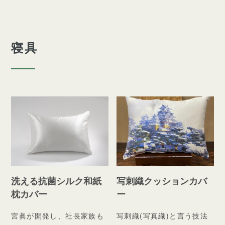
寝具
洗える抗菌シルク和紙
写刺織クッションカバ
枕カバー
ー
宮眞が開発し、社長家族も
写刺織(写真織)と言う技法