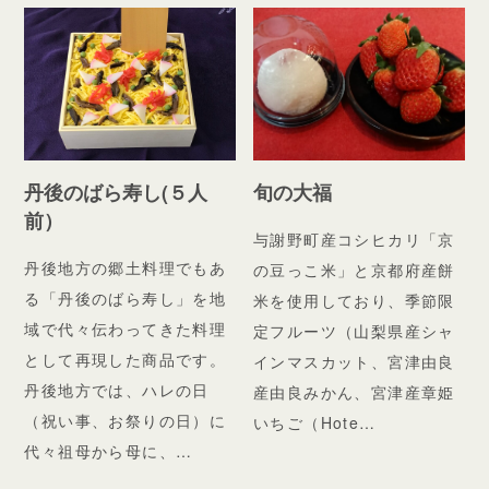
丹後のばら寿し(５人
旬の大福
前）
与謝野町産コシヒカリ「京
丹後地方の郷土料理でもあ
の豆っこ米」と京都府産餅
る「丹後のばら寿し」を地
米を使用しており、季節限
域で代々伝わってきた料理
定フルーツ（山梨県産シャ
として再現した商品です。
インマスカット、宮津由良
丹後地方では、ハレの日
産由良みかん、宮津産章姫
（祝い事、お祭りの日）に
いちご（Hote…
代々祖母から母に、…