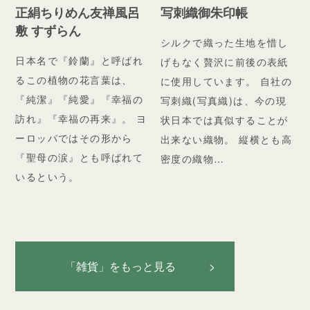
正絹ちりめん友禅風呂
写刺織御朱印帳
敷 すずらん
シルクで織った生地を惜し
日本名で『鈴蘭』と呼ばれ
げもなく贅沢に前後の表紙
るこの植物の花言葉は、
に使用しています。 自社の
『純潔』『純愛』『幸福の
写刺織(写真織)は、今の現
訪れ』『幸福の再来』。 ヨ
状日本では真似することが
ーロッパではその形から
出来ない織物。 縦横とも高
『聖母の涙』とも呼ばれて
密度の織物…
いるという。
「雑貨」をもっと見る >