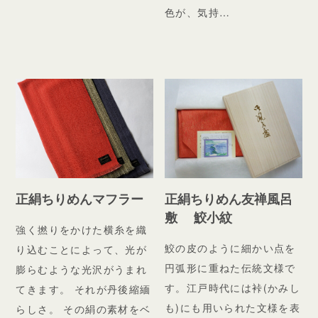
色が、気持…
正絹ちりめんマフラー
正絹ちりめん友禅風呂
敷 鮫小紋
強く撚りをかけた横糸を織
鮫の皮のように細かい点を
り込むことによって、光が
円弧形に重ねた伝統文様で
膨らむような光沢がうまれ
す。江戸時代には裃(かみし
てきます。 それが丹後縮緬
も)にも用いられた文様を表
らしさ。 その絹の素材をベ