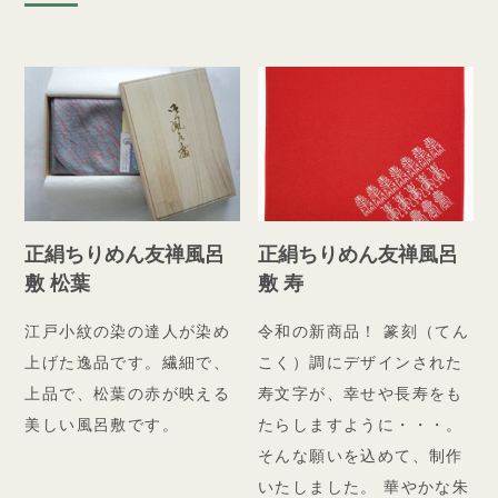
正絹ちりめん友禅風呂
正絹ちりめん友禅風呂
敷 松葉
敷 寿
江戸小紋の染の達人が染め
令和の新商品！ 篆刻（てん
上げた逸品です。繊細で、
こく）調にデザインされた
上品で、松葉の赤が映える
寿文字が、幸せや長寿をも
美しい風呂敷です。
たらしますように・・・。
そんな願いを込めて、制作
いたしました。 華やかな朱