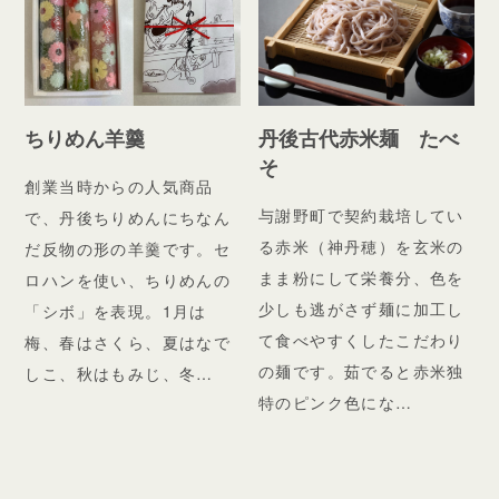
ちりめん羊羹
丹後古代赤米麺 たべ
そ
創業当時からの人気商品
与謝野町で契約栽培してい
で、丹後ちりめんにちなん
る赤米（神丹穂）を玄米の
だ反物の形の羊羹です。セ
まま粉にして栄養分、色を
ロハンを使い、ちりめんの
少しも逃がさず麺に加工し
「シボ」を表現。1月は
て食べやすくしたこだわり
梅、春はさくら、夏はなで
の麺です。茹でると赤米独
しこ、秋はもみじ、冬…
特のピンク色にな…