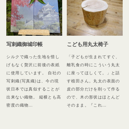
写刺織御城印帳
こども用丸太椅子
シルクで織った生地を惜し
「子どもが生まれてすぐ、
げもなく贅沢に前後の表紙
離乳食の時にこういう丸太
に使用しています。 自社の
に座ってほしくて。」と話
写刺織(写真織)は、今の現
す植田さん。丸太の表面の
状日本では真似することが
皮の部分だけを削って作る
出来ない織物。 縦横とも高
ので、木の形状はほとんど
密度の織物…
そのまま。『これ…