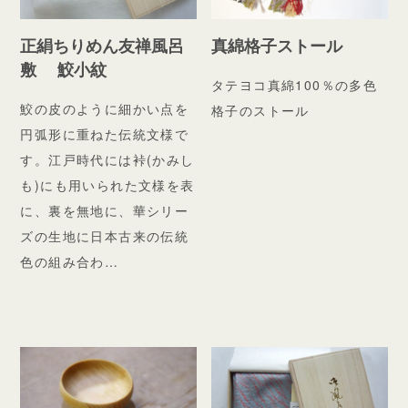
正絹ちりめん友禅風呂
真綿格子ストール
敷 鮫小紋
タテヨコ真綿100％の多色
鮫の皮のように細かい点を
格子のストール
円弧形に重ねた伝統文様で
す。江戸時代には裃(かみし
も)にも用いられた文様を表
に、裏を無地に、華シリー
ズの生地に日本古来の伝統
色の組み合わ…