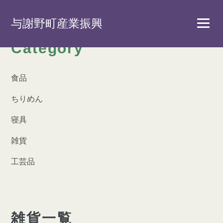
与謝野町産業振興
Category
食品
ちりめん
寝具
雑貨
工芸品
雑貨一覧