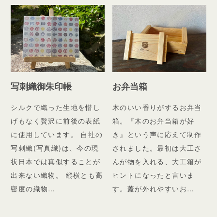
写刺織御朱印帳
お弁当箱
シルクで織った生地を惜し
木のいい香りがするお弁当
げもなく贅沢に前後の表紙
箱。『木のお弁当箱が好
に使用しています。 自社の
き』という声に応えて制作
写刺織(写真織)は、今の現
されました。最初は大工さ
状日本では真似することが
んが物を入れる、大工箱が
出来ない織物。 縦横とも高
ヒントになったと言いま
密度の織物…
す。蓋が外れやすいお…