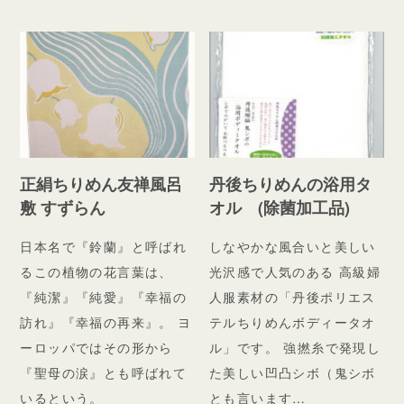
正絹ちりめん友禅風呂
丹後ちりめんの浴用タ
敷 すずらん
オル (除菌加工品)
日本名で『鈴蘭』と呼ばれ
しなやかな風合いと美しい
るこの植物の花言葉は、
光沢感で人気のある 高級婦
『純潔』『純愛』『幸福の
人服素材の「丹後ポリエス
訪れ』『幸福の再来』。 ヨ
テルちりめんボディータオ
ーロッパではその形から
ル」です。 強撚糸で発現し
『聖母の涙』とも呼ばれて
た美しい凹凸シボ（鬼シボ
いるという。
とも言います…