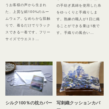
うお客様の声から生まれ
の手紡ぎ真綿を使用した糸
た、上質な絹100%のルー
をゆっくりと手織りしま
ムウェア。なめらかな肌触
す。熟練の職人が1日に織
りで、着るだけでリラック
ることができる量は1枚で
スできる一着です。フリー
す。手織りの風合い…
サイズでウエスト…
シルク100％の枕カバー
写刺織クッションカバ
ー