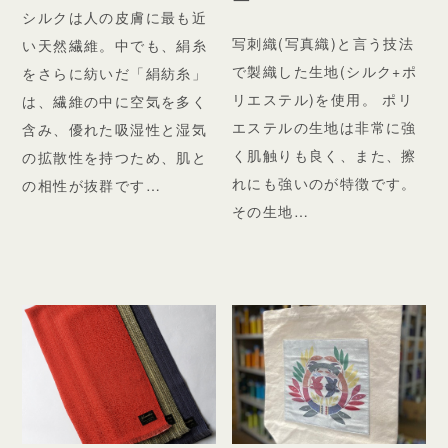
シルクは人の皮膚に最も近
写刺織(写真織)と言う技法
い天然繊維。中でも、絹糸
で製織した生地(シルク+ポ
をさらに紡いだ「絹紡糸」
リエステル)を使用。 ポリ
は、繊維の中に空気を多く
エステルの生地は非常に強
含み、優れた吸湿性と湿気
く肌触りも良く、また、擦
の拡散性を持つため、肌と
れにも強いのが特徴です。
の相性が抜群です…
その生地…