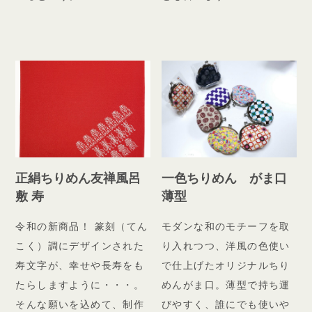
正絹ちりめん友禅風呂
一色ちりめん がま口
敷 寿
薄型
令和の新商品！ 篆刻（てん
モダンな和のモチーフを取
こく）調にデザインされた
り入れつつ、洋風の色使い
寿文字が、幸せや長寿をも
で仕上げたオリジナルちり
たらしますように・・・。
めんがま口。薄型で持ち運
そんな願いを込めて、制作
びやすく、誰にでも使いや