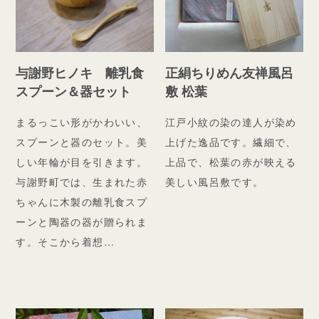
与謝野ヒノキ 離乳食
正絹ちりめん友禅風呂
スプーン＆器セット
敷 松葉
まるっこい形がかわいい、
江戸小紋の染の達人が染め
スプーンと器のセット。美
上げた逸品です。繊細で、
しい年輪が目を引きます。
上品で、松葉の赤が映える
与謝野町では、生まれた赤
美しい風呂敷です。
ちゃんに木製の離乳食スプ
ーンと陶器の器が贈られま
す。そこから着想…