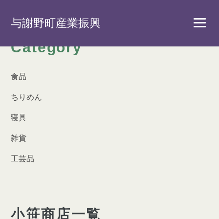
与謝野町産業振興
Category
食品
ちりめん
寝具
雑貨
工芸品
小笹商店一覧