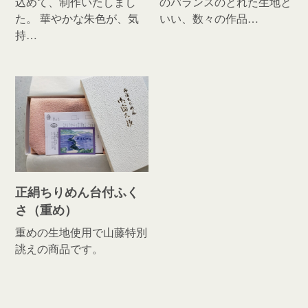
込めて、制作いたしまし
のバランスのとれた生地と
た。 華やかな朱色が、気
いい、数々の作品…
持…
正絹ちりめん台付ふく
さ（重め）
重めの生地使用で山藤特別
誂えの商品です。