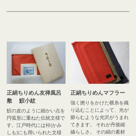
正絹ちりめん友禅風呂
正絹ちりめんマフラー
敷 鮫小紋
強く撚りをかけた横糸を織
り込むことによって、光が
鮫の皮のように細かい点を
膨らむような光沢がうまれ
円弧形に重ねた伝統文様で
てきます。 それが丹後縮
す。江戸時代には裃(かみ
緬らしさ。 その絹の素材
しも)にも用いられた文様