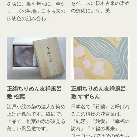
をベースに日本古来の染め
を表に、裏を無地に、華シ
の技術により、美…
リーズの生地に日本古来の
伝統色の組み合わ…
正絹ちりめん友禅風呂
正絹ちりめん友禅風呂
敷 松葉
敷 すずらん
江戸小紋の染の達人が染め
日本名で『鈴蘭』と呼ばれ
上げた逸品です。繊細で、
るこの植物の花言葉は、
上品で、松葉の赤が映える
『純潔』『純愛』『幸福の
美しい風呂敷です。
訪れ』『幸福の再来』。
ヨーロッパではその形から