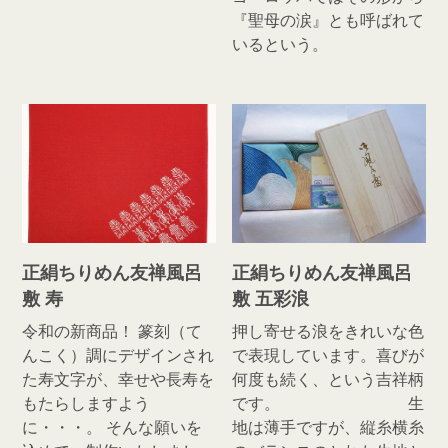
『聖母の涙』とも呼ばれて
いるという。
正絹ちりめん友禅風呂
正絹ちりめん友禅風呂
敷 寿
敷 五彩浪
令和の新商品！ 篆刻（て
押し寄せる浪をきれいな色
んこく）調にデザインされ
で表現しています。喜びが
た寿文字が、幸せや長寿を
何度も続く、という吉祥柄
もたらしますよう
です。 生
に・・・。 そんな願いを
地は薄手ですが、縦糸横糸