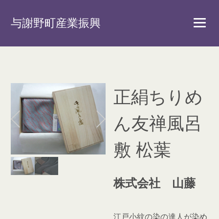
与謝野町産業振興
正絹ちりめ
ん友禅風呂
敷 松葉
株式会社 山藤
江戸小紋の染の達人が染め