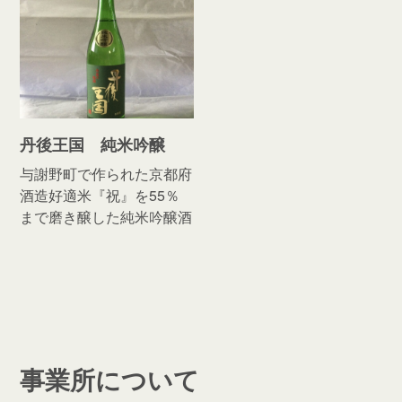
丹後王国 純米吟醸
与謝野町で作られた京都府
酒造好適米『祝』を55％
まで磨き醸した純米吟醸酒
事業所について