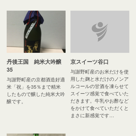
丹後王国 純米大吟醸
京スイーツ谷口
35
与謝野町産のお米だけを使
用した麹と水だけのノンア
与謝野町産の京都酒造好適
ルコールの甘酒を凍らせて
米「祝」を35％まで精米
スイーツ感覚で食べていた
したもので醸した純米大吟
だきます。牛乳やお酢など
醸です。
をかけて食べていただくと
まさに新感覚です…