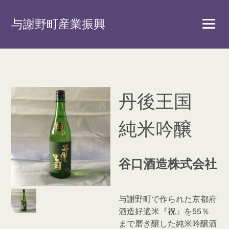
与謝野町産業振興
丹後王国
純米吟醸
谷口酒造株式会社
与謝野町で作られた京都府
酒造好適米『祝』を55％
まで磨き醸した純米吟醸酒