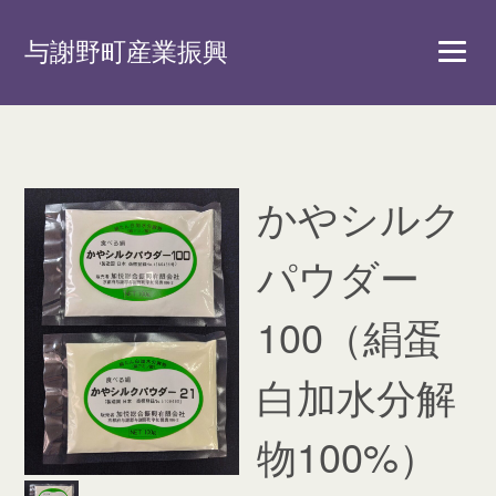
与謝野町産業振興
かやシルク
パウダー
100（絹蛋
白加水分解
物100%）