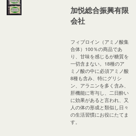
加悦総合振興有限
会社
フィブロイン（アミノ酸集
合体）100％の商品であ
り、甘味を感じるが糖質を
一切含まない。18種のア
ミノ酸の中に必須アミノ酸
8種も含み、特にグリシ
ン、アラニンを多く含み、
肝機能に寄与し、二日酔い
に効果があると言われ、又
人の体の形成と類似し日々
の生活習慣にお役にたてま
す。