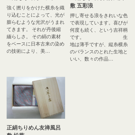
敷 五彩浪
強く撚りをかけた横糸を織
り込むことによって、光が
押し寄せる浪をきれいな色
膨らむような光沢がうまれ
で表現しています。喜びが
てきます。 それが丹後縮
何度も続く、という吉祥柄
緬らしさ。 その絹の素材
です。 生
をベースに日本古来の染め
地は薄手ですが、縦糸横糸
の技術により、美…
のバランスのとれた生地と
いい、数々の作品…
正絹ちりめん友禅風呂