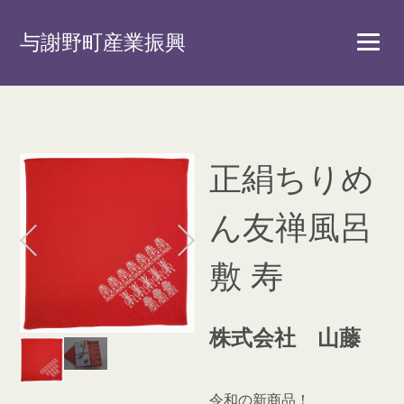
与謝野町産業振興
正絹ちりめ
ん友禅風呂
敷 寿
株式会社 山藤
令和の新商品！