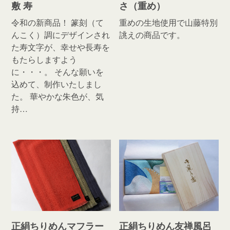
敷 寿
さ（重め）
令和の新商品！ 篆刻（て
重めの生地使用で山藤特別
んこく）調にデザインされ
誂えの商品です。
た寿文字が、幸せや長寿を
もたらしますよう
に・・・。 そんな願いを
込めて、制作いたしまし
た。 華やかな朱色が、気
持…
正絹ちりめんマフラー
正絹ちりめん友禅風呂