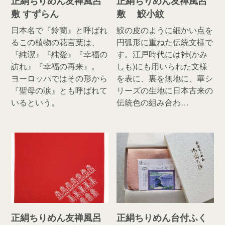
正絹ちりめん友禅風呂
正絹ちりめん友禅風呂
敷 すずらん
敷 鮫小紋
日本名で『鈴蘭』と呼ばれ
鮫の皮のように細かい点を
るこの植物の花言葉は、
円弧形に重ねた伝統文様で
『純潔』『純愛』『幸福の
す。江戸時代には裃(かみ
訪れ』『幸福の再来』。
しも)にも用いられた文様
ヨーロッパではその形から
を表に、裏を無地に、華シ
『聖母の涙』とも呼ばれて
リーズの生地に日本古来の
いるという。
伝統色の組み合わ…
正絹ちりめん友禅風呂
正絹ちりめん台付ふく