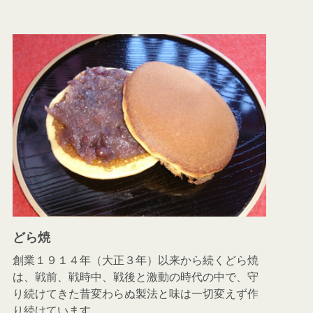
どら焼
創業１９１４年（大正３年）以来から続くどら焼
は、戦前、戦時中、戦後と激動の時代の中で、守
り続けてきた昔変わらぬ製法と味は一切変えず作
り続けています。