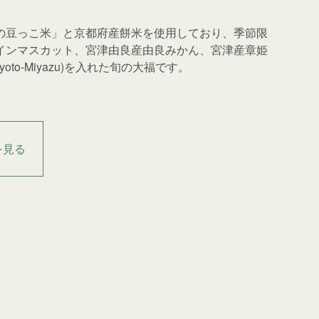
の豆っこ米」と京都府産餅米を使用しており、季節限
インマスカット、宮津由良産由良みかん、宮津産章姫
Kyoto-Miyazu)を入れた旬の大福です。
を見る