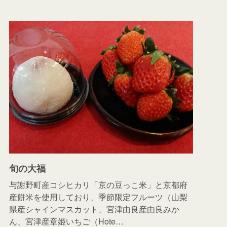
旬の大福
与謝野町産コシヒカリ「京の豆っこ米」と京都府
産餅米を使用しており、季節限定フルーツ（山梨
県産シャインマスカット、宮津由良産由良みか
ん、宮津産章姫いちご（Hote…