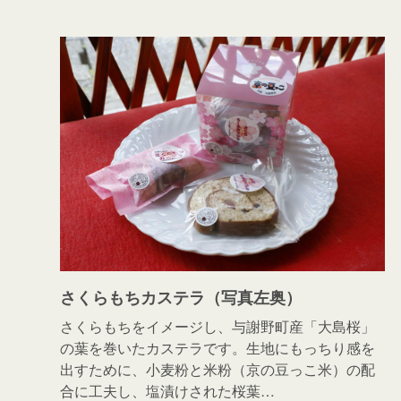
さくらもちカステラ（写真左奥）
さくらもちをイメージし、与謝野町産「大島桜」
の葉を巻いたカステラです。生地にもっちり感を
出すために、小麦粉と米粉（京の豆っこ米）の配
合に工夫し、塩漬けされた桜葉…