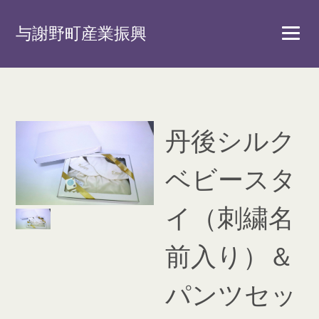
与謝野町産業振興
丹後シルク
ベビースタ
イ（刺繍名
前入り）＆
パンツセッ