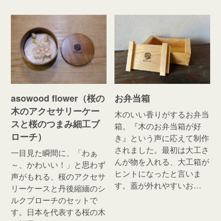
asowood flower（桜の
お弁当箱
木のアクセサリーケー
木のいい香りがするお弁当
スと桜のつまみ細工ブ
箱。『木のお弁当箱が好
ローチ）
き』という声に応えて制作
されました。最初は大工さ
一目見た瞬間に、「わぁ
んが物を入れる、大工箱が
～、かわいい！」と思わず
ヒントになったと言いま
声がもれる、桜のアクセサ
す。蓋が外れやすいお…
リーケースと丹後縮緬のシ
ルクブローチのセットで
す。日本を代表する桜の木