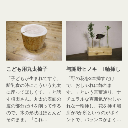
こども用丸太椅子
与謝野ヒノキ 1輪挿し
「子どもが生まれてすぐ、
「野の花を3本挿すだけ
離乳食の時にこういう丸太
で、おしゃれに飾れま
に座ってほしくて。」と話
す。」という言葉通り、ナ
す植田さん。丸太の表面の
チュラルな雰囲気がおしゃ
皮の部分だけを削って作る
れな一輪挿し。花を挿す場
ので、木の形状はほとんど
所が3か所というのがポイ
そのまま。『これ…
ントで、バランスがよく…