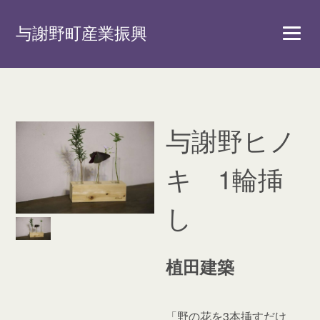
与謝野町産業振興
与謝野ヒノ
キ 1輪挿
し
植田建築
「野の花を3本挿すだけ