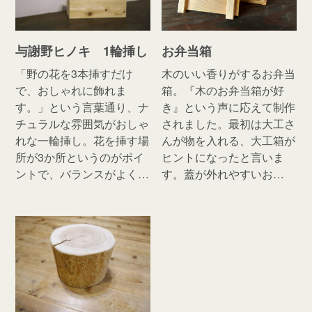
与謝野ヒノキ 1輪挿し
お弁当箱
「野の花を3本挿すだけ
木のいい香りがするお弁当
で、おしゃれに飾れま
箱。『木のお弁当箱が好
す。」という言葉通り、ナ
き』という声に応えて制作
チュラルな雰囲気がおしゃ
されました。最初は大工さ
れな一輪挿し。花を挿す場
んが物を入れる、大工箱が
所が3か所というのがポイ
ヒントになったと言いま
ントで、バランスがよく…
す。蓋が外れやすいお…