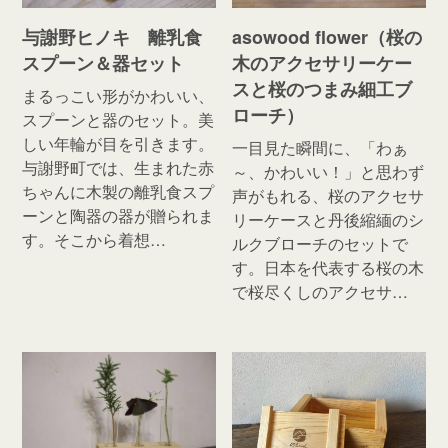
与謝野ヒノキ 離乳食
asowood flower（桜の
スプーン＆器セット
木のアクセサリーケー
スと桜のつまみ細工ブ
まるっこい形がかわいい、
ローチ）
スプーンと器のセット。美
しい年輪が目を引きます。
一目見た瞬間に、「わぁ
与謝野町では、生まれた赤
～、かわいい！」と思わず
ちゃんに木製の離乳食スプ
声がもれる、桜のアクセサ
ーンと陶器の器が贈られま
リーケースと丹後縮緬のシ
す。そこから着想…
ルクブローチのセットで
す。日本を代表する桜の木
で桜尽くしのアクセサ…