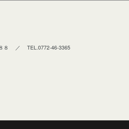
８８
／
TEL.0772-46-3365