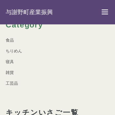
与謝野町産業振興
Category
食品
ちりめん
寝具
雑貨
工芸品
キッチンいさご一覧